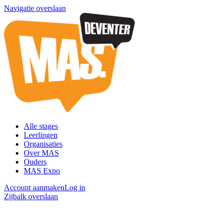
Navigatie overslaan
Alle stages
Leerlingen
Organisaties
Over MAS
Ouders
MAS Expo
Account aanmaken
Log in
Zijbalk overslaan