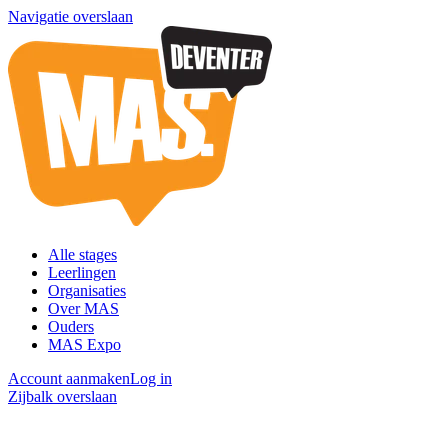
Navigatie overslaan
Alle stages
Leerlingen
Organisaties
Over MAS
Ouders
MAS Expo
Account aanmaken
Log in
Zijbalk overslaan