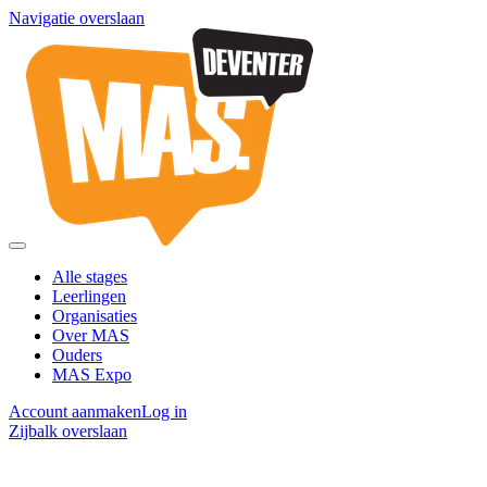
Navigatie overslaan
Alle stages
Leerlingen
Organisaties
Over MAS
Ouders
MAS Expo
Account aanmaken
Log in
Zijbalk overslaan