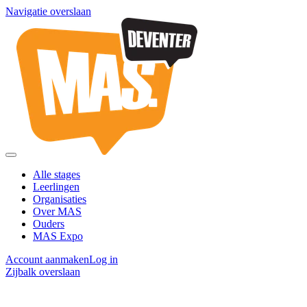
Navigatie overslaan
Alle stages
Leerlingen
Organisaties
Over MAS
Ouders
MAS Expo
Account aanmaken
Log in
Zijbalk overslaan