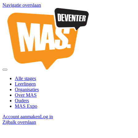
Navigatie overslaan
Alle stages
Leerlingen
Organisaties
Over MAS
Ouders
MAS Expo
Account aanmaken
Log in
Zijbalk overslaan