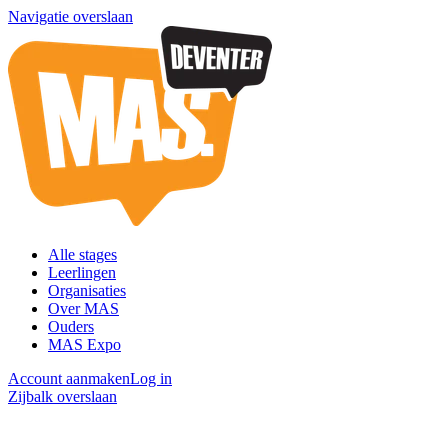
Navigatie overslaan
Alle stages
Leerlingen
Organisaties
Over MAS
Ouders
MAS Expo
Account aanmaken
Log in
Zijbalk overslaan