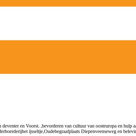
n deventer en Voorst. ,bevorderen van cultuur van oosteuropa en hulp a
nderboerderijhet ijsseltje,Oudebegraafplaats Diepenveenseweg en belev