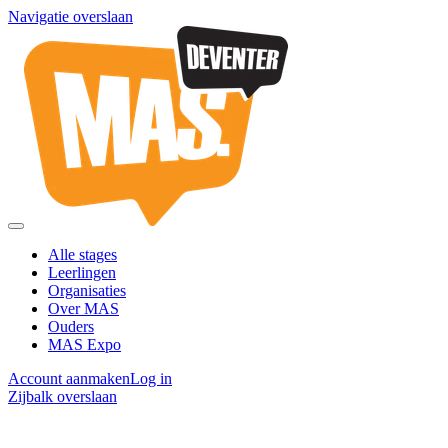
Navigatie overslaan
Alle stages
Leerlingen
Organisaties
Over MAS
Ouders
MAS Expo
Account aanmaken
Log in
Zijbalk overslaan