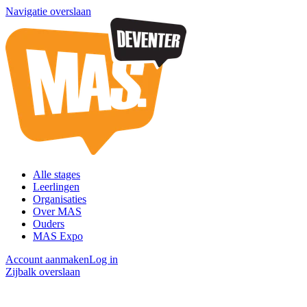
Navigatie overslaan
Alle stages
Leerlingen
Organisaties
Over MAS
Ouders
MAS Expo
Account aanmaken
Log in
Zijbalk overslaan