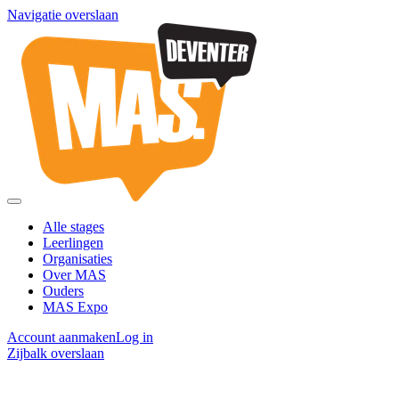
Navigatie overslaan
Alle stages
Leerlingen
Organisaties
Over MAS
Ouders
MAS Expo
Account aanmaken
Log in
Zijbalk overslaan