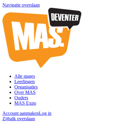
Navigatie overslaan
Alle stages
Leerlingen
Organisaties
Over MAS
Ouders
MAS Expo
Account aanmaken
Log in
Zijbalk overslaan