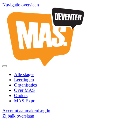
Navigatie overslaan
Alle stages
Leerlingen
Organisaties
Over MAS
Ouders
MAS Expo
Account aanmaken
Log in
Zijbalk overslaan