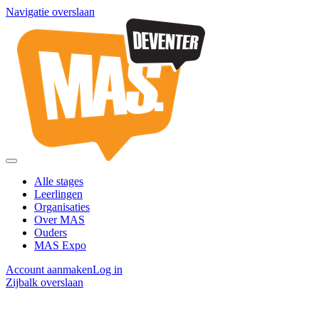
Navigatie overslaan
Alle stages
Leerlingen
Organisaties
Over MAS
Ouders
MAS Expo
Account aanmaken
Log in
Zijbalk overslaan