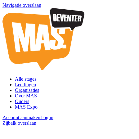
Navigatie overslaan
Alle stages
Leerlingen
Organisaties
Over MAS
Ouders
MAS Expo
Account aanmaken
Log in
Zijbalk overslaan