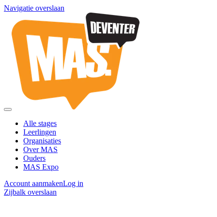
Navigatie overslaan
Alle stages
Leerlingen
Organisaties
Over MAS
Ouders
MAS Expo
Account aanmaken
Log in
Zijbalk overslaan