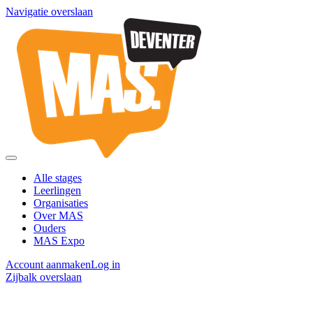
Navigatie overslaan
Alle stages
Leerlingen
Organisaties
Over MAS
Ouders
MAS Expo
Account aanmaken
Log in
Zijbalk overslaan