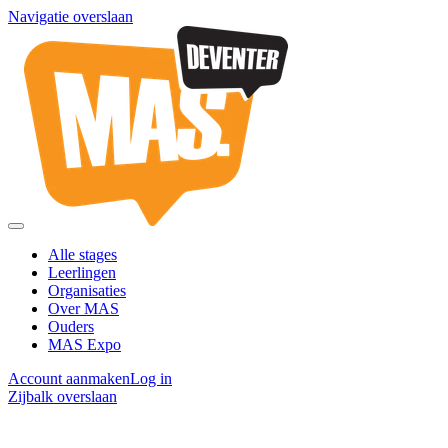
Navigatie overslaan
Alle stages
Leerlingen
Organisaties
Over MAS
Ouders
MAS Expo
Account aanmaken
Log in
Zijbalk overslaan