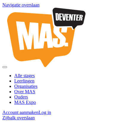
Navigatie overslaan
Alle stages
Leerlingen
Organisaties
Over MAS
Ouders
MAS Expo
Account aanmaken
Log in
Zijbalk overslaan