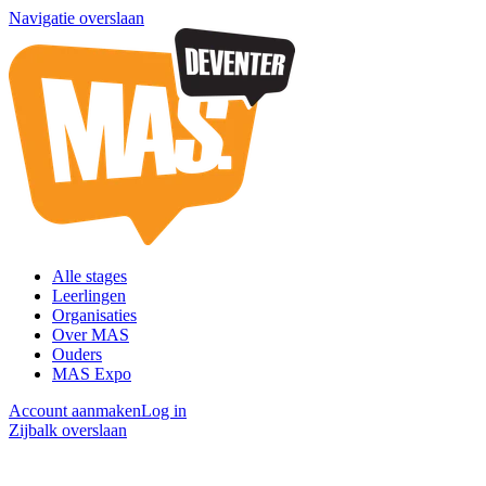
Navigatie overslaan
Alle stages
Leerlingen
Organisaties
Over MAS
Ouders
MAS Expo
Account aanmaken
Log in
Zijbalk overslaan