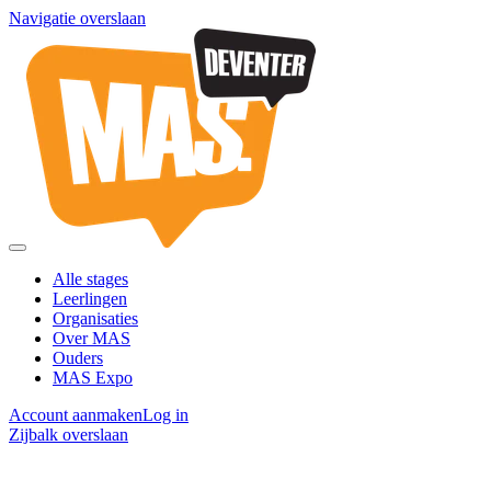
Navigatie overslaan
Alle stages
Leerlingen
Organisaties
Over MAS
Ouders
MAS Expo
Account aanmaken
Log in
Zijbalk overslaan