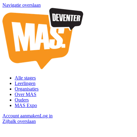
Navigatie overslaan
Alle stages
Leerlingen
Organisaties
Over MAS
Ouders
MAS Expo
Account aanmaken
Log in
Zijbalk overslaan