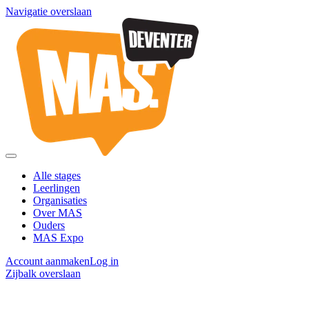
Navigatie overslaan
Alle stages
Leerlingen
Organisaties
Over MAS
Ouders
MAS Expo
Account aanmaken
Log in
Zijbalk overslaan